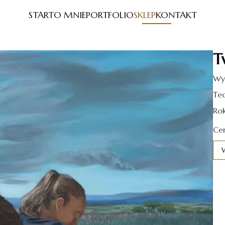
START
O MNIE
PORTFOLIO
SKLEP
KONTAKT
T
Wym
Tec
Ro
Ce