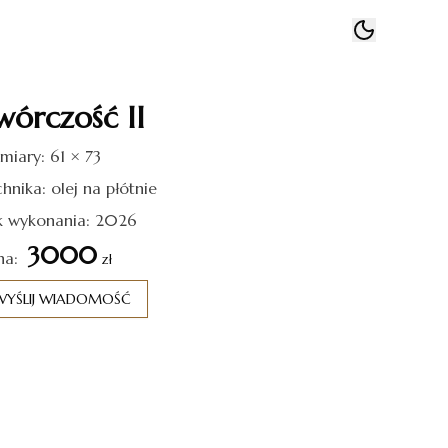
wórczość II
iary: 61 × 73
hnika: olej na płótnie
k wykonania: 2026
3000
na:
zł
WYŚLIJ WIADOMOŚĆ