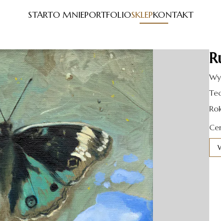
START
O MNIE
PORTFOLIO
SKLEP
KONTAKT
R
Wy
Tec
Ro
Ce