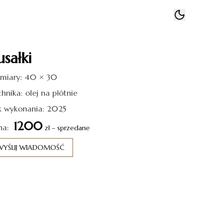
usałki
miary: 40 × 30
hnika: olej na płótnie
k wykonania: 2025
1200
na:
zł – sprzedane
WYŚLIJ WIADOMOŚĆ